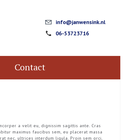
info@janwensink.nl
06-53723716
j
Contact
corper a velit eu, dignissim sagittis ante. Cras
rabitur maximus faucibus sem, eu placerat massa
t nec, ultrices interdum ligula. Proin sem orci,