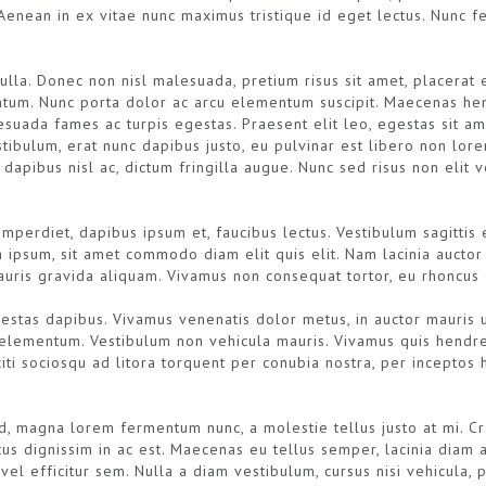
enean in ex vitae nunc maximus tristique id eget lectus. Nunc fe
ulla. Donec non nisl malesuada, pretium risus sit amet, placerat
um. Nunc porta dolor ac arcu elementum suscipit. Maecenas hend
esuada fames ac turpis egestas. Praesent elit leo, egestas sit ame
stibulum, erat nunc dapibus justo, eu pulvinar est libero non lo
s dapibus nisl ac, dictum fringilla augue. Nunc sed risus non elit
perdiet, dapibus ipsum et, faucibus lectus. Vestibulum sagittis e
 ipsum, sit amet commodo diam elit quis elit. Nam lacinia auctor 
mauris gravida aliquam. Vivamus non consequat tortor, eu rhoncus 
gestas dapibus. Vivamus venenatis dolor metus, in auctor mauris u
elementum. Vestibulum non vehicula mauris. Vivamus quis hendrer
iti sociosqu ad litora torquent per conubia nostra, per inceptos
, magna lorem fermentum nunc, a molestie tellus justo at mi. Cra
ctus dignissim in ac est. Maecenas eu tellus semper, lacinia diam
l efficitur sem. Nulla a diam vestibulum, cursus nisi vehicula, pl