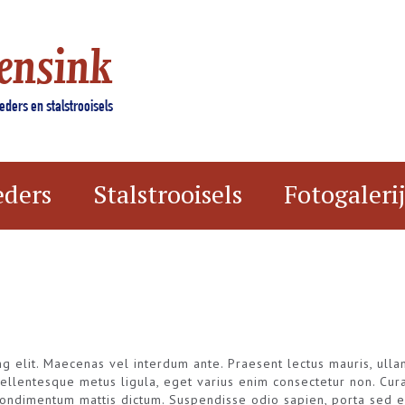
ensink
ders en stalstrooisels
eders
Stalstrooisels
Fotogaleri
g elit. Maecenas vel interdum ante. Praesent lectus mauris, ullam
s pellentesque metus ligula, eget varius enim consectetur non. Cu
ondimentum mattis dictum. Suspendisse odio sapien, porta sed era