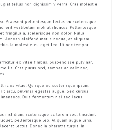
ugiat tellus non dignissim viverra. Cras molestie
 ex. Praesent pellentesque lectus eu scelerisque
rerit vestibulum nibh at rhoncus. Pellentesque
t fringilla a, scelerisque non dolor. Nulla
rem. Aenean eleifend metus neque, et aliquam
 vehicula molestie eu eget leo. Ut nec tempor
fficitur ex vitae finibus. Suspendisse pulvinar,
mollis. Cras purus orci, semper ac velit nec,
ex.
ltricies vitae. Quisque eu scelerisque ipsum,
it arcu, pulvinar egestas augue. Sed cursus
 himenaeos. Duis fermentum nisi sed lacus
s nisl diam, scelerisque ac lorem sed, tincidunt
 aliquet, pellentesque leo. Aliquam augue urna,
acerat lectus. Donec in pharetra turpis, in