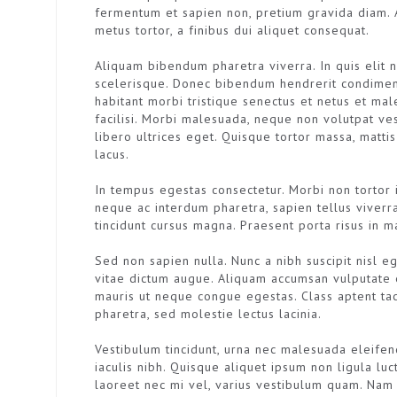
fermentum et sapien non, pretium gravida diam. A
metus tortor, a finibus dui aliquet consequat.
Aliquam bibendum pharetra viverra. In quis elit n
scelerisque. Donec bibendum hendrerit condiment
habitant morbi tristique senectus et netus et mal
facilisi. Morbi malesuada, neque non volutpat ve
libero ultrices eget. Quisque tortor massa, matti
lacus.
In tempus egestas consectetur. Morbi non tortor im
neque ac interdum pharetra, sapien tellus viverra
tincidunt cursus magna. Praesent porta risus in 
Sed non sapien nulla. Nunc a nibh suscipit nisl e
vitae dictum augue. Aliquam accumsan vulputate 
mauris ut neque congue egestas. Class aptent tac
pharetra, sed molestie lectus lacinia.
Vestibulum tincidunt, urna nec malesuada eleifend
iaculis nibh. Quisque aliquet ipsum non ligula lu
laoreet nec mi vel, varius vestibulum quam. Nam ve