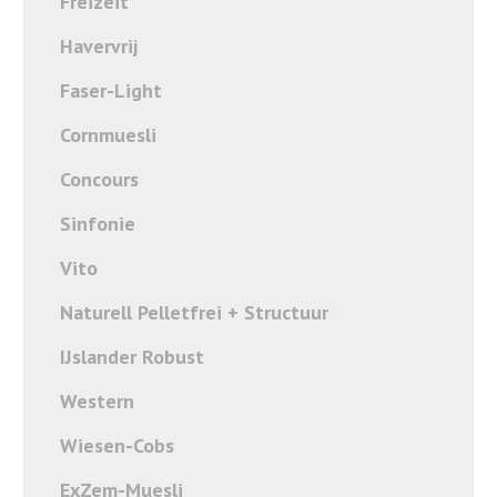
Freizeit
Havervrij
Faser-Light
Cornmuesli
Concours
Sinfonie
Vito
Naturell Pelletfrei + Structuur
IJslander Robust
Western
Wiesen-Cobs
ExZem-Muesli