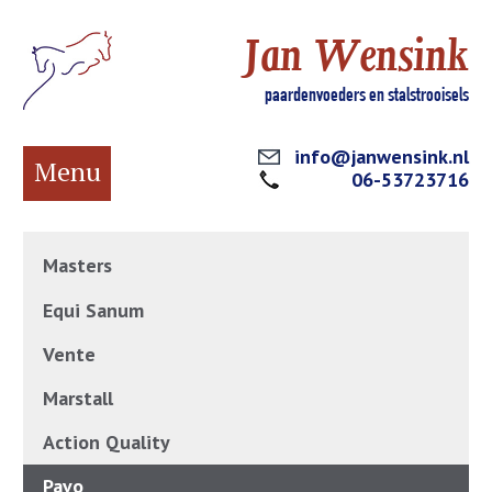
Jan Wensink
paardenvoeders en stalstrooisels
info@janwensink.nl
Menu
06-53723716
Masters
Equi Sanum
Vente
Marstall
Action Quality
Pavo