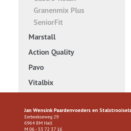
Granenmix Plus
SeniorFit
Marstall
Action Quality
Pavo
Vitalbix
Jan Wensink Paardenvoeders en Stalstrooisel
Eerbeekseweg 29
6964 BM Hall
M
06 - 53 72 37 16