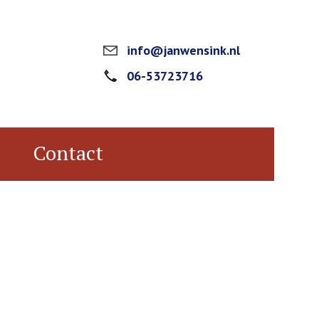
info@janwensink.nl
06-53723716
j
Contact