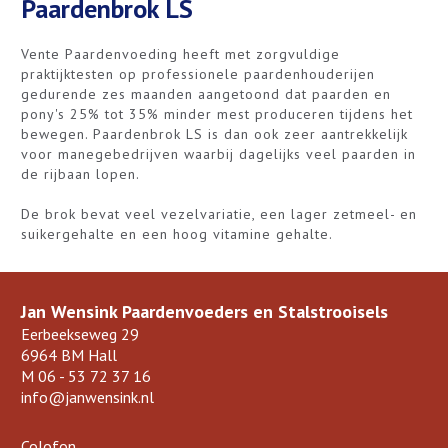
Paardenbrok LS
Vente Paardenvoeding heeft met zorgvuldige
praktijktesten op professionele paardenhouderijen
gedurende zes maanden aangetoond dat paarden en
pony's 25% tot 35% minder mest produceren tijdens het
bewegen. Paardenbrok LS is dan ook zeer aantrekkelijk
voor manegebedrijven waarbij dagelijks veel paarden in
de rijbaan lopen.
De brok bevat veel vezelvariatie, een lager zetmeel- en
suikergehalte en een hoog vitamine gehalte.
Jan Wensink Paardenvoeders en Stalstrooisels
Eerbeekseweg 29
6964 BM Hall
M
06 - 53 72 37 16
info@janwensink.nl
Colofon