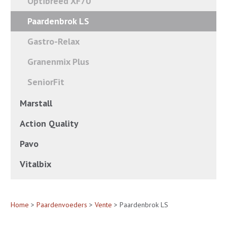
Optibreed XF70
Paardenbrok LS
Gastro-Relax
Granenmix Plus
SeniorFit
Marstall
Action Quality
Pavo
Vitalbix
Home
>
Paardenvoeders
>
Vente
> Paardenbrok LS