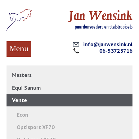
Jan Wensink
paardenvoeders en stalstrooisels
info@janwensink.nl
Menu
06-53723716
Masters
Equi Sanum
Vente
Econ
Optisport XF70